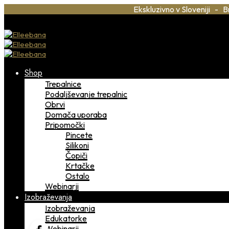
Ekskluzivno v Sloveniji - B
Shop
Trepalnice
Podaljševanje trepalnic
Obrvi
Domača uporaba
Pripomočki
Pincete
Silikoni
Čopiči
Krtačke
Ostalo
Webinarji
Izobraževanja
Izobraževanja
Edukatorke
Webinarji