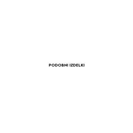
PODOBNI IZDELKI
45.90
€
Dodaj v košarico
rico