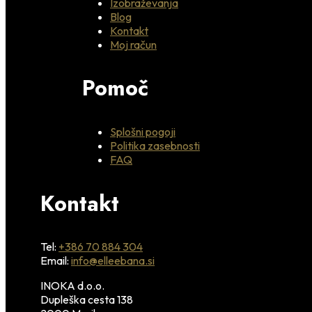
Izobraževanja
Blog
Kontakt
Moj račun
Pomoč
Splošni pogoji
Politika zasebnosti
FAQ
Kontakt
Tel:
+386 70 884 304
Email:
info@elleebana.si
INOKA d.o.o.
Dupleška cesta 138