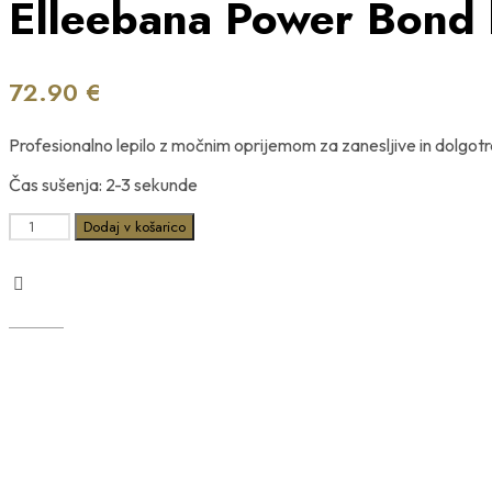
Elleebana Power Bond l
72.90
€
Profesionalno lepilo z močnim oprijemom za zanesljive in dolgotr
Čas sušenja: 2-3 sekunde
Elleebana
Dodaj v košarico
Power
Bond
lepilo
Black,
10
ml
količina