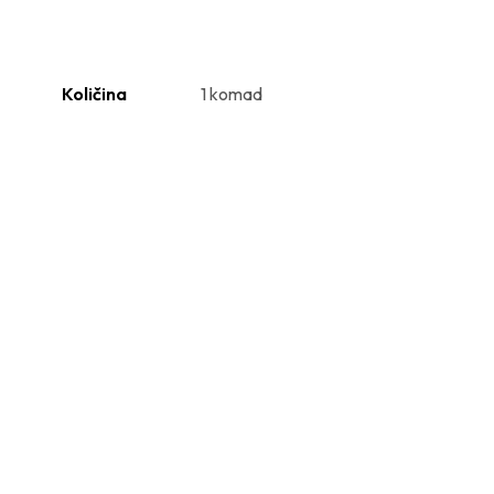
Količina
1 komad
7.50
€
75.90
€
Dodaj v koša
Dodaj v košarico