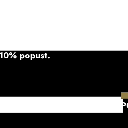
i 10% popust.
P