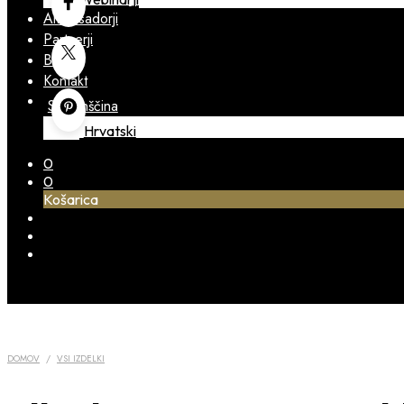
Ambasadorji
Partnerji
Blog
Kontakt
Slovenščina
Hrvatski
0
0
Košarica
DOMOV
/
VSI IZDELKI