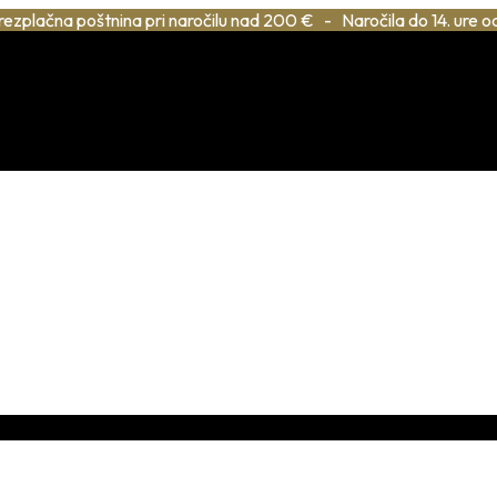
rezplačna poštnina pri naročilu nad 200 € - Naročila do 14. ure o