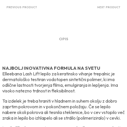
PREVIOUS PRODUCT
NEXT PRODUCT
OPIS
NAJBOLJ INOVATIVNA FORMULA NA SVETU
Elleebana Lash Lift lepilo za keratinsko vihanje trepalnic je
dermatološko testiran vodotopen sintetični polimer, ki ima
odlične lastnosti tvorjenja filma, emulgiranja in lepljenja. Ima
visoko natezno trdnost in fleksibilnost.
Ta izdelek je treba hraniti v hladnem in suhem okolju z dobro
zaprtim pokrovom in v pokončnem položaju. Če se lepilo
nabere okoli pokrova ali tesnila steklenice, bo v cev vstopilo več
zraka in lepilo bo izhlapelo ali se strdilo (polimeriziralo) v cevki.