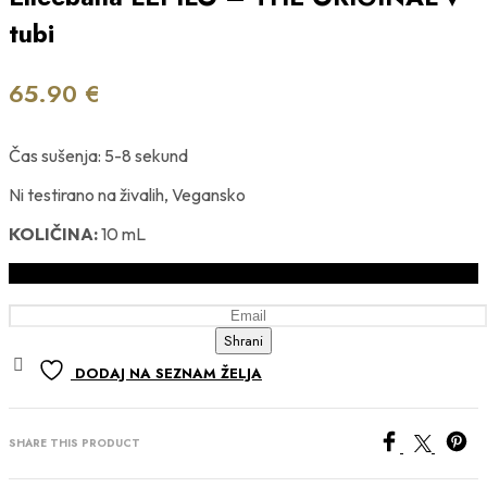
tubi
65.90
€
Čas sušenja: 5-8 sekund
Ni testirano na živalih, Vegansko
KOLIČINA:
10 mL
Obvesti me, ko bo izdelek na zalogi
Shrani
DODAJ NA SEZNAM ŽELJA
SHARE THIS PRODUCT