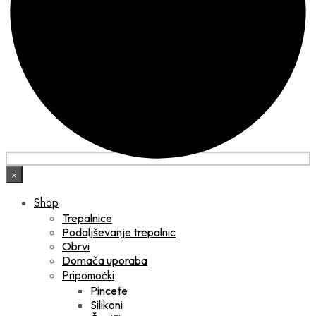
×
Shop
Trepalnice
Podaljševanje trepalnic
Obrvi
Domača uporaba
Pripomočki
Pincete
Silikoni