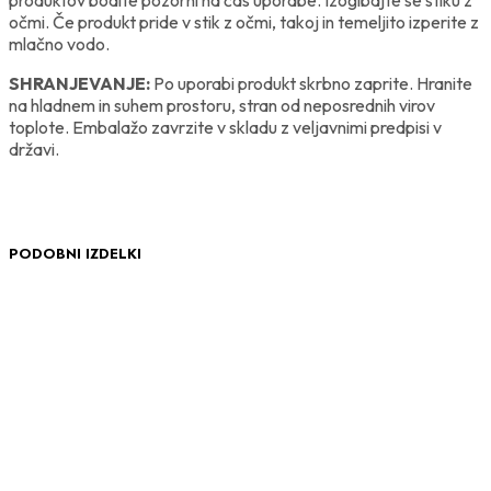
očmi. Če produkt pride v stik z očmi, takoj in temeljito izperite z
mlačno vodo.
SHRANJEVANJE:
Po uporabi produkt skrbno zaprite. Hranite
na hladnem in suhem prostoru, stran od neposrednih virov
toplote. Embalažo zavrzite v skladu z veljavnimi predpisi v
državi.
PODOBNI IZDELKI
62.90
€
55.90
€
Dodaj v košarico
Dodaj v košarico