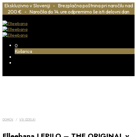
Ekskluzivno v Sloveniji - Brezplačna poštnina pri naročilu nad
200 € - Naročila do 14. ure odpremimo še isti delovni dan
0
Košarica
DOMOV
/
VSI IZDELKI
Elleebana LEPILO – THE ORIGINAL v