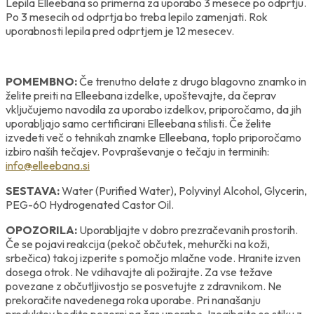
Lepila Elleebana so primerna za uporabo 3 mesece po odprtju.
Po 3 mesecih od odprtja bo treba lepilo zamenjati. Rok
uporabnosti lepila pred odprtjem je 12 mesecev.
POMEMBNO:
Če trenutno delate z drugo blagovno znamko in
želite preiti na Elleebana izdelke, upoštevajte, da čeprav
vključujemo navodila za uporabo izdelkov, priporočamo, da jih
uporabljajo samo certificirani Elleebana stilisti.
Če želite
izvedeti več o tehnikah znamke Elleebana, toplo priporočamo
izbiro naših tečajev. Povpraševanje o tečaju in terminih:
info@elleebana.si
SESTAVA:
Water (Purified Water), Polyvinyl Alcohol, Glycerin,
PEG-60 Hydrogenated Castor Oil.
OPOZORILA:
Uporabljajte v dobro prezračevanih prostorih.
Če se pojavi reakcija (pekoč občutek, mehurčki na koži,
srbečica) takoj izperite s pomočjo mlačne vode. Hranite izven
dosega otrok. Ne vdihavajte ali požirajte. Za vse težave
povezane z občutljivostjo se posvetujte z zdravnikom. Ne
prekoračite navedenega roka uporabe. Pri nanašanju
produktov bodite pozorni na čas uporabe. Izogibajte se stiku z