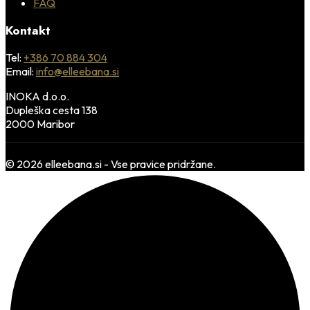
FAQ
Kontakt
Tel:
+386 70 884 304
Email:
info@elleebana.si
INOKA d.o.o.
Dupleška cesta 138
2000 Maribor
© 2026 elleebana.si - Vse pravice pridržane.