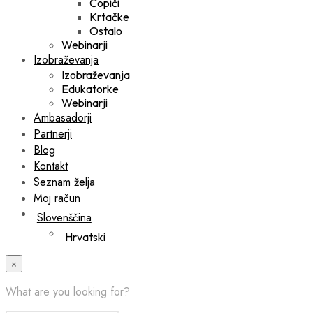
Čopiči
Krtačke
Ostalo
Webinarji
Izobraževanja
Izobraževanja
Edukatorke
Webinarji
Ambasadorji
Partnerji
Blog
Kontakt
Seznam želja
Moj račun
Slovenščina
Hrvatski
×
What are you looking for?