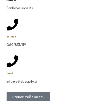
Maribor
Šarhova ulica 93
Telefon
069/813/119
Email
info@elitebeauty.si
Preberi več o salonu