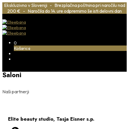
Ekskluzivno v Sloveniji - Brezplačna poštnina pri naročilu nad
200 € - Naročila do 14. ure odpremimo še isti delovni dan
0
Košarica
Saloni
Naši partnerji
Elite beauty studio, Tasja Eisner s.p.