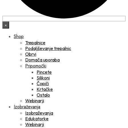
×
Shop
Trepalnice
Podaljševanje trepalnic
Obrvi
Domača uporaba
Pripomočki
Pincete
Silikoni
Čopiči
Krtačke
Ostalo
Webinarji
Izobraževanja
Izobraževanja
Edukatorke
Webinarji