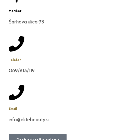
Maribor
Šarhova ulica 93
Telefon
069/813/119
Email
info@elitebeauty.si
Preberi več o salonu