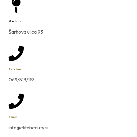
Maribor
Šarhova ulica 93
Telefon
069/813/119
Email
info@elitebeauty.si