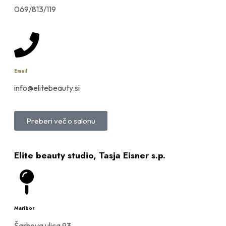
069/813/119
Email
info@elitebeauty.si
Preberi več o salonu
Elite beauty studio, Tasja Eisner s.p.
Maribor
Šarhova ulica 93