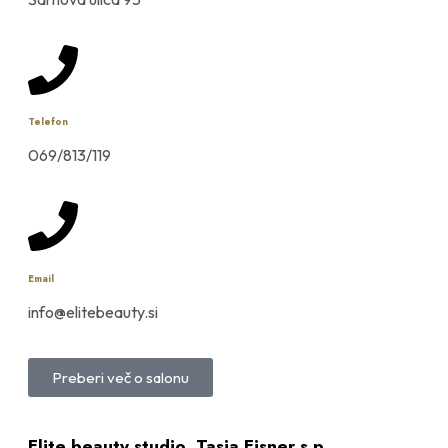
Telefon
069/813/119
Email
info@elitebeauty.si
Preberi več o salonu
Elite beauty studio, Tasja Eisner s.p.