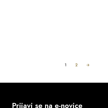
62.90
€
PREBERI VEČ
1
2
→
Prijavi se na e-novice