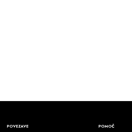
239.00
€
PREBERI VEČ
275.00
€
DODAJ V KOŠARICO
POVEZAVE
POMOČ