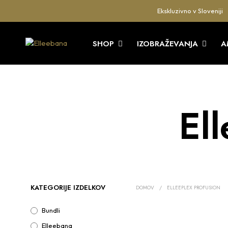
Ekskluzivno v Sloveniji
SHOP
IZOBRAŽEVANJA
A
El
KATEGORIJE IZDELKOV
DOMOV
/
ELLEEPLEX PROFUSION
Bundli
Elleebana