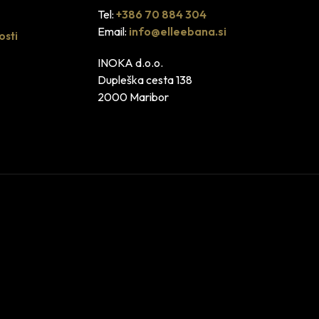
Tel:
+386 70 884 304
Email:
info@elleebana.si
osti
INOKA d.o.o.
Dupleška cesta 138
2000 Maribor