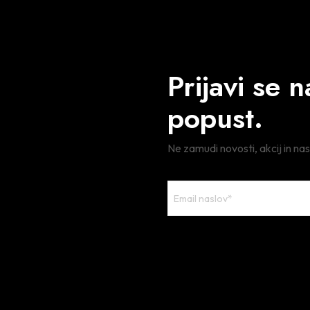
Prijavi se 
popust.
Ne zamudi novosti, akcij in na