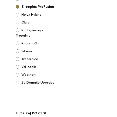
Elleeplex ProFusion
130.00
€
Helyx Hybrid
PREBERI VEČ
Obrvi
Podaljševanje
Trepalnic
Pripomočki
Silikoni
Trepalnice
Vsi Izdelki
Webinarji
Za Domačo Uporabo
35.90
€
DODAJ V KOŠARICO
FILTRIRAJ PO CENI