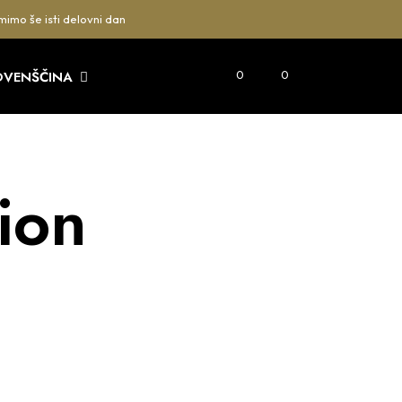
mimo še isti delovni dan
0
0
OVENŠČINA
ion