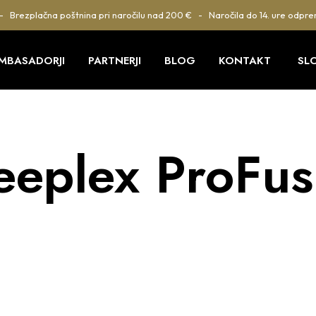
 - Brezplačna poštnina pri naročilu nad 200 € - Naročila do 14. ure odpre
MBASADORJI
PARTNERJI
BLOG
KONTAKT
SL
leeplex ProFus