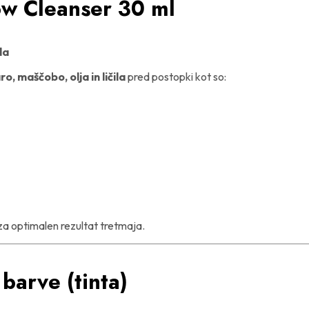
ow Cleanser 30 ml
la
o, maščobo, olja in ličila
pred postopki kot so:
e za optimalen rezultat tretmaja.
 barve (tinta)