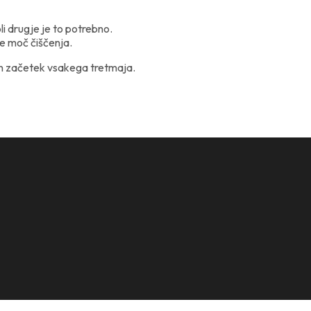
li drugje je to potrebno.
te moč čiščenja.
ben začetek vsakega tretmaja.