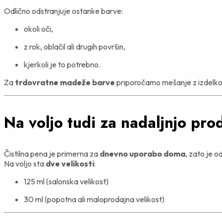
Odlično odstranjuje ostanke barve:
okoli oči,
z rok, oblačil ali drugih površin,
kjerkoli je to potrebno.
Za
trdovratne madeže barve
priporočamo mešanje z izdel
Na voljo tudi za nadaljnjo pro
Čistilna pena je primerna za
dnevno uporabo doma
, zato je o
Na voljo sta
dve velikosti
:
125 ml (salonska velikost)
30 ml (popotna ali maloprodajna velikost)