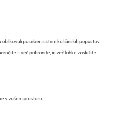
oblikovali poseben sistem količinskih popustov.
očite – več prihranite, in več lahko zaslužite.
dbe v vašem prostoru.