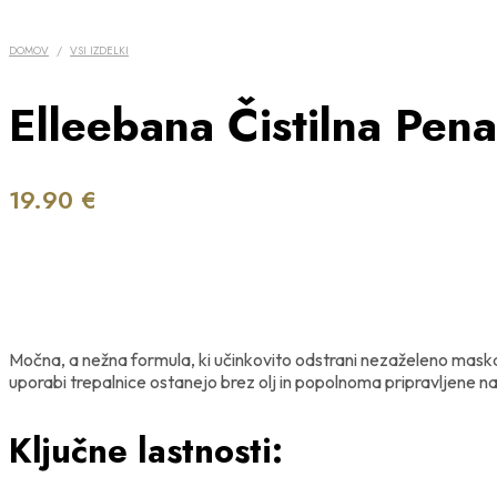
DOMOV
/
VSI IZDELKI
Elleebana Čistilna Pen
19.90
€
Močna, a nežna formula, ki učinkovito odstrani nezaželeno maskaro,
uporabi trepalnice ostanejo brez olj in popolnoma pripravljene na
Ključne lastnosti: