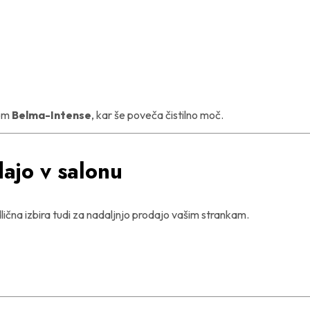
kom
Belma-Intense
, kar še poveča čistilno moč.
dajo v salonu
dlična izbira tudi za nadaljnjo prodajo vašim strankam.