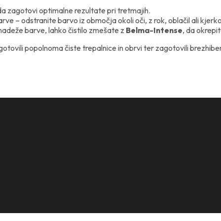
a zagotovi optimalne rezultate pri tretmajih.
ve – odstranite barvo iz območja okoli oči, z rok, oblačil ali kjerko
madeže barve, lahko čistilo zmešate z
Belma-Intense
, da okrepi
tovili popolnoma čiste trepalnice in obrvi ter zagotovili brezhi