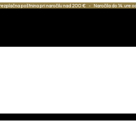
rezplačna poštnina pri naročilu nad 200 € - Naročila do 14. ure o