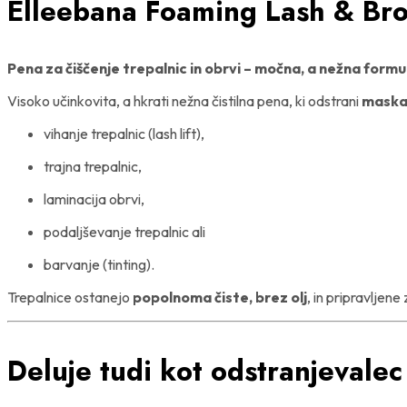
Elleebana Foaming Lash & Br
Pena za čiščenje trepalnic in obrvi – močna, a nežna formu
Visoko učinkovita, a hkrati nežna čistilna pena, ki odstrani
maskar
vihanje trepalnic (lash lift),
trajna trepalnic,
laminacija obrvi,
podaljševanje trepalnic ali
barvanje (tinting).
Trepalnice ostanejo
popolnoma čiste, brez olj
, in pripravljen
Deluje tudi kot odstranjevalec