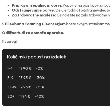
Priprava trepalnic in obrvi:
Popolnoma očisti površino, d
Odstranjevanje barve:
Deluje tudi kot odstranjevalec bar
Za trdovratne madeže:
Če naletite na zelo trdovratne 
S
Elleebana Foaming Cleanserjem
boste svojim strankam zago
Odlična tudi za domačo uporabo.
Na zalogi
Količinski popust na izdelek
1-4
19.90
€
-0%
5-9
13.93
€
-30%
10-19
12.93
€
-35%
20+
11.94
€
-40%