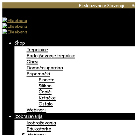
Ekskluzivno v Sloveniji - B
Shop
Trepalnice
Podaljševanje trepalnic
Obrvi
Domača uporaba
Pripomočki
Pincete
Silikoni
Čopiči
Krtačke
Ostalo
Webinarji
Izobraževanja
Izobraževanja
Edukatorke
Webinarji