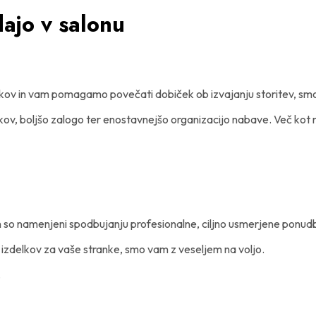
dajo v salonu
kov in vam pomagamo povečati dobiček ob izvajanju storitev, smo 
ov, boljšo zalogo ter enostavnejšo organizacijo nabave. Več kot nar
 in so namenjeni spodbujanju profesionalne, ciljno usmerjene ponu
 izdelkov za vaše stranke, smo vam z veseljem na voljo.
.