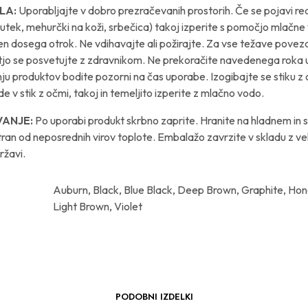
LA:
Uporabljajte v dobro prezračevanih prostorih. Če se pojavi re
tek, mehurčki na koži, srbečica) takoj izperite s pomočjo mlačne
en dosega otrok. Ne vdihavajte ali požirajte. Za vse težave povez
stjo se posvetujte z zdravnikom. Ne prekoračite navedenega roka
ju produktov bodite pozorni na čas uporabe. Izogibajte se stiku z
de v stik z očmi, takoj in temeljito izperite z mlačno vodo.
VANJE:
Po uporabi produkt skrbno zaprite. Hranite na hladnem in
tran od neposrednih virov toplote. Embalažo zavrzite v skladu z ve
ržavi.
Auburn, Black, Blue Black, Deep Brown, Graphite, Ho
Light Brown, Violet
PODOBNI IZDELKI