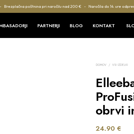
 - Brezplačna poštnina pri naročilu nad 200 € - Naročila do 14. ure odpre
MBASADORJI
PARTNERJI
BLOG
KONTAKT
SL
DOMOV
/
VSI IZDELKI
Elleeb
ProFus
obrvi i
24.90
€