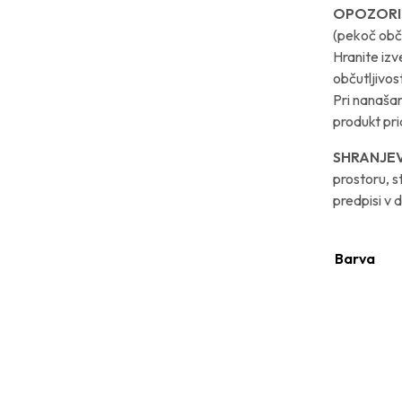
OPOZORI
(pekoč obču
Hranite izv
občutljivo
Pri nanašan
produkt pri
SHRANJE
prostoru, s
predpisi v d
Barva