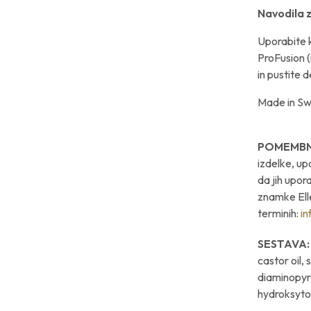
Navodila z
Uporabite k
ProFusion (
in pustite 
Made in Sw
POMEMBN
izdelke, up
da jih upora
znamke Elle
terminih:
in
SESTAVA
castor oil,
diaminopyr
hydroksyto