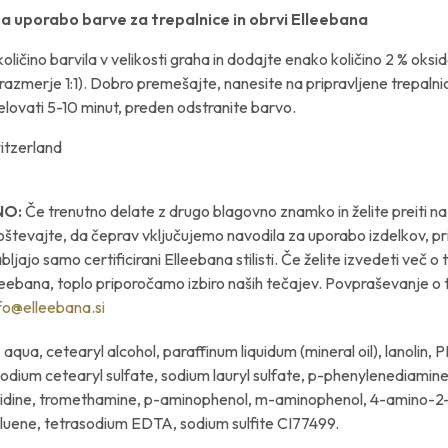
a uporabo barve za trepalnice in obrvi Elleebana
oličino barvila v velikosti graha in dodajte enako količino 2 % oksi
razmerje 1:1). Dobro premešajte, nanesite na pripravljene trepalnic
delovati 5-10 minut, preden odstranite barvo.
itzerland
O:
Če trenutno delate z drugo blagovno znamko in želite preiti n
oštevajte, da čeprav vključujemo navodila za uporabo izdelkov, p
bljajo samo certificirani Elleebana stilisti.
Če želite izvedeti več o 
ebana, toplo priporočamo izbiro naših tečajev. Povpraševanje o t
fo@elleebana.si
:
aqua, cetearyl alcohol, paraffinum liquidum (mineral oil), lanolin,
 sodium cetearyl sulfate, sodium lauryl sulfate, p-phenylenediamine
idine, tromethamine, p-aminophenol, m-aminophenol, 4-amino-2
luene, tetrasodium EDTA, sodium sulfite CI77499.