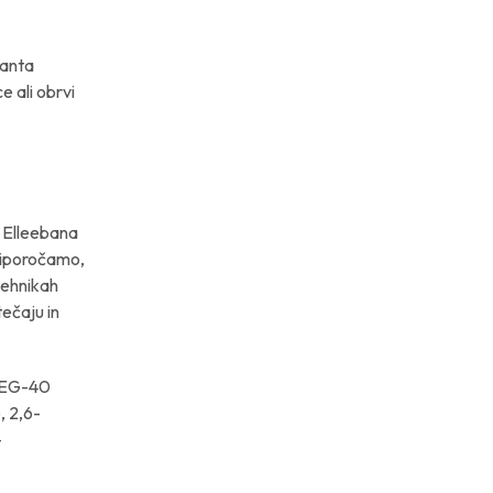
danta
e ali obrvi
a Elleebana
riporočamo,
tehnikah
ečaju in
 PEG-40
, 2,6-
-