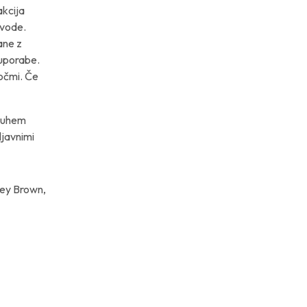
akcija
 vode.
ane z
 uporabe.
 očmi. Če
 suhem
ljavnimi
ney Brown,