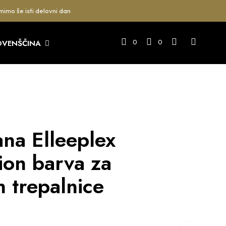
mimo še isti delovni dan
0
0
OVENŠČINA
ana Elleeplex
ion barva za
n trepalnice