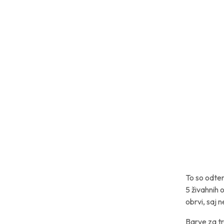
To so odtenki
5 živahnih 
obrvi, saj 
Barve za tr