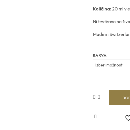
Količina:
20 ml v e
Ni testirano na živ
Made in Switzerla
BARVA
DOD