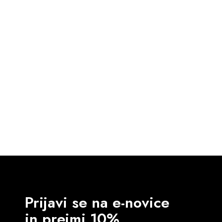
39.00
€
DODAJ V KOŠARICO
Prijavi se na e-novice
in prejmi 10%