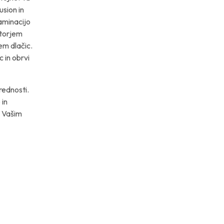
usion in
aminacijo
atorjem
em dlačic.
c in obrvi
rednosti.
 in
. Vašim