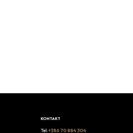
38.90
€
PREBERI VEČ
KONTAKT
Tel:
+386 70 884 304