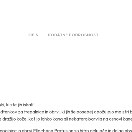
OPIS
DODATNE PODROBNOSTI
, ki ste jih iskali!
odtenkov za trepalnice in obrvi, ki jih še posebej obožujejo mojstri
ne dražijo kože, kot jo lahko kana ali nekatera barvila na osnovi kan
epalnice in obrvi Elleebana Profusion so hitro delujoče in dolgo ob