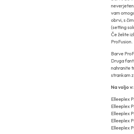
neverjeten 
vam omogoča
obrvi, s či
(setting so
Če želite i
ProFusion.
Barve ProFu
Druga fant
nahranite t
strankam z
Na voljo v:
Elleeplex P
Elleeplex P
Elleeplex 
Elleeplex P
Elleeplex 