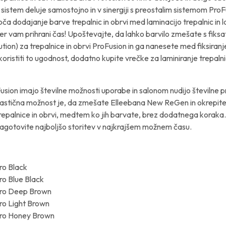
sistem deluje samostojno in v sinergiji s preostalim sistemom ProF
 dodajanje barve trepalnic in obrvi med laminacijo trepalnic in l
mer vam prihrani čas! Upoštevajte, da lahko barvilo zmešate s fiks
lution) za trepalnice in obrvi ProFusion in ga nanesete med fiksiranj
zkoristiti to ugodnost, dodatno kupite vrečke za laminiranje trepalni
sion imajo številne možnosti uporabe in salonom nudijo številne p
astična možnost je, da zmešate Elleebana New ReGen in okrepite
repalnice in obrvi, medtem ko jih barvate, brez dodatnega koraka
agotovite najboljšo storitev v najkrajšem možnem času.
ro Black
ro Blue Black
Pro Deep Brown
ro Light Brown
Pro Honey Brown