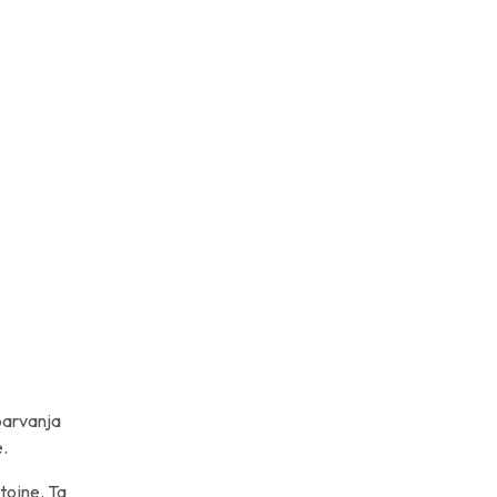
 barvanja
e.
stojne. Ta