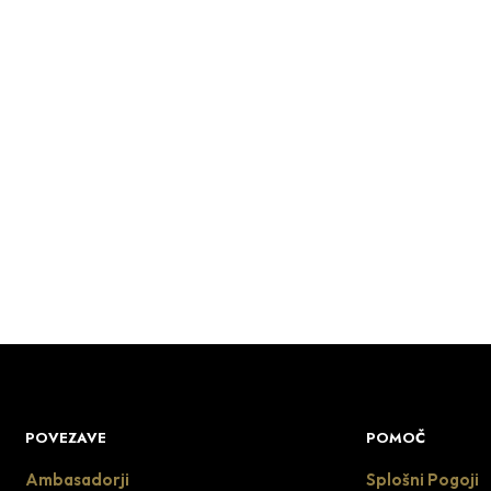
18.90
€
DODAJ V KOŠARICO
85.90
€
DODAJ V KOŠARICO
POVEZAVE
POMOČ
Ambasadorji
Splošni Pogoji