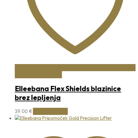
Dodaj na seznam želja
Elleebana Flex Shields blazinice
brez lepljenja
39.00
€
Dodaj v košarico