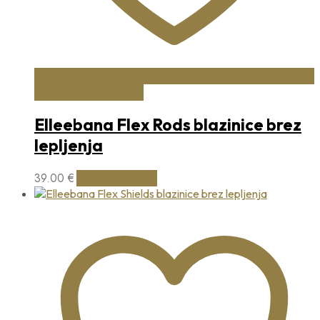
Dodaj na seznam želja
Elleebana Flex Rods blazinice brez
lepljenja
39.00
€
Dodaj v košarico