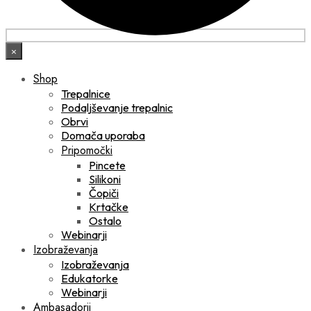
×
Shop
Trepalnice
Podaljševanje trepalnic
Obrvi
Domača uporaba
Pripomočki
Pincete
Silikoni
Čopiči
Krtačke
Ostalo
Webinarji
Izobraževanja
Izobraževanja
Edukatorke
Webinarji
Ambasadorji