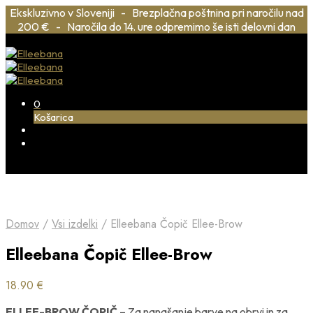
Ekskluzivno v Sloveniji - Brezplačna poštnina pri naročilu nad
200 € - Naročila do 14. ure odpremimo še isti delovni dan
0
Košarica
Domov
/
Vsi izdelki
/
Elleebana Čopič Ellee-Brow
Elleebana Čopič Ellee-Brow
18.90
€
ELLEE-BROW ČOPIČ
– Za nanašanje barve na obrvi in za