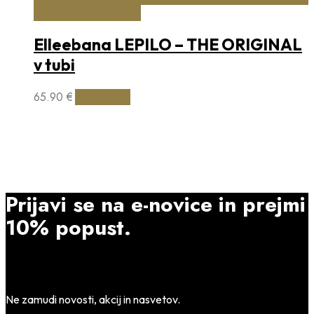
Dodaj na seznam želja
Elleebana LEPILO – THE ORIGINAL
v tubi
65.90
€
Preberi več
Prijavi se na e-novice in prejmi
10% popust.
Ne zamudi novosti, akcij in nasvetov.